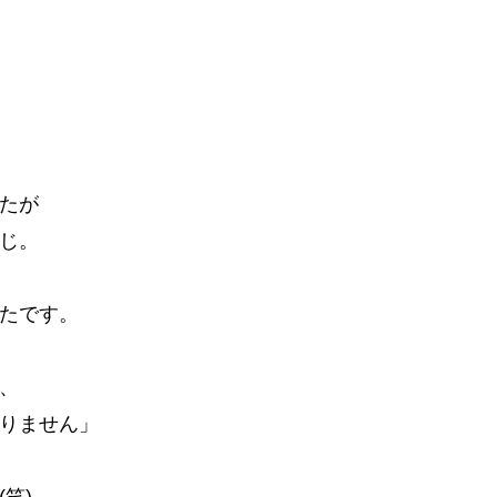
たが
じ。
たです。
、
りません」
笑)